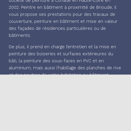
société de peinture à Cohade en Haute-Loire en
2002. Peintre en bâtiment à proximité de Brioude, il
vous propose ses prestations pour des travaux de
couverture, peinture en bâtiment et mise en valeur
des façades de résidences particulières ou de
bâtiments.
De plus, il prend en charge l’entretien et la mise en
peinture des boiseries et surfaces extérieures du
bâti, la peinture des sous-faces en PVC et en
aluminium, mais aussi l’habillage des planches de rive
et des poutres de votre habitation ou bâtiment.
Sur rendez-vous, votre peintre à proximité de
Brioude intervient dans les plus brefs délais et
garantit des services de peinture en bâtiment de
qualité, notamment grâce à sa certification Qualibat
RGE.
Cette qualification vous permettra également de
bénéficier d’un crédit d’impôt sur vos travaux de