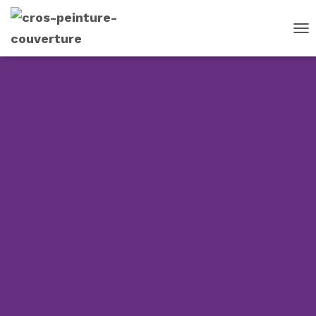
D
É
P
L
I
E
R
L
A
N
A
V
I
G
A
T
I
O
N